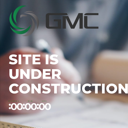
SITE IS
UNDER
CONSTRUCTIO
0
0
0
0
0
0
:
:
:
DYS
HRS
MIN
SEC
0
0
0
0
0
0