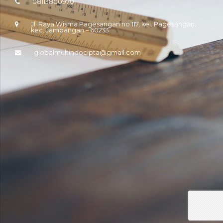
08113800970
Jl. Raya Wisma Pagesangan no 117, kel. Pagesangan,
kec. Jambangan – 60233
globalmultindocipta@gmail.com